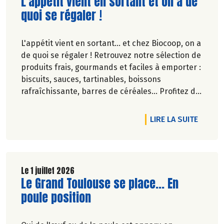
Lire la suite de l'article
L'appétit vient en sortant et on a de
quoi se régaler !
L'appétit vient en sortant... et chez Biocoop, on a
de quoi se régaler ! Retrouvez notre sélection de
produits frais, gourmands et faciles à emporter :
biscuits, sauces, tartinables, boissons
rafraîchissante, barres de céréales... Profitez de
20%* de remise sur une sélection de produits du
2 juillet au 12 août 2026 inclus.
DE L'A
LIRE LA SUITE
Le 1 juillet 2026
Lire la suite de l'article
Le Grand Toulouse se place... En
poule position