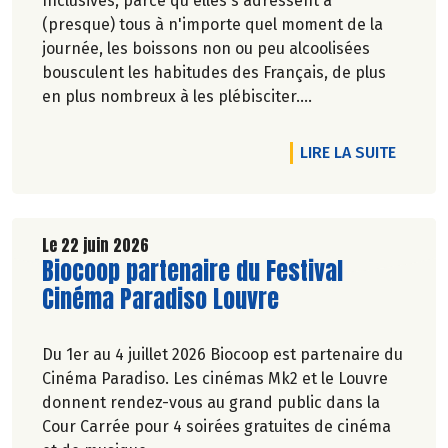
Inclusives, parce qu'elles s'adressent à
(presque) tous à n'importe quel moment de la
journée, les boissons non ou peu alcoolisées
bousculent les habitudes des Français, de plus
en plus nombreux à les plébisciter.
Marie-Pierre Chavel.
DE L'A
LIRE LA SUITE
Le 22 juin 2026
Lire la suite de l'article
Biocoop partenaire du Festival
Cinéma Paradiso Louvre
Du 1er au 4 juillet 2026 Biocoop est partenaire du
Cinéma Paradiso. Les cinémas Mk2 et le Louvre
donnent rendez-vous au grand public dans la
Cour Carrée pour 4 soirées gratuites de cinéma