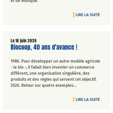
et de musique.
DE L'A
LIRE LA SUITE
Le 16 juin 2026
Lire la suite de l'article
Biocoop, 40 ans d'avance !
1986. Pour développer un autre modèle agricole
- la bio -, il fallait bien inventer un commerce
différent, une organisation singulière, des
produits et des règles qui servent cet objectif.
2026. Retour sur quatre exemples
emblématiques, des avancées devenues des
évidences ou d'actualité dans la société.
DE L'A
LIRE LA SUITE
Elsa Quinel.