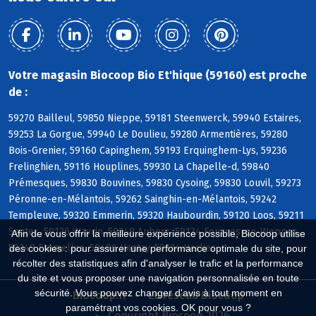
Votre magasin Biocoop Bio Et'hique (59160) est proche
de :
59270 Bailleul, 59850 Nieppe, 59181 Steenwerck, 59940 Estaires,
59253 La Gorgue, 59940 Le Doulieu, 59280 Armentières, 59280
Bois-Grenier, 59160 Capinghem, 59193 Erquinghem-Lys, 59236
Frelinghien, 59116 Houplines, 59930 La Chapelle-d, 59840
Prémesques, 59830 Bouvines, 59830 Cysoing, 59830 Louvil, 59273
Péronne-en-Mélantois, 59262 Sainghin-en-Mélantois, 59242
Templeuve, 59320 Emmerin, 59320 Haubourdin, 59120 Loos, 59211
Santes, 59136 Wavrin, 59249 Aubers, 59134 Fournes-en-Weppes,
Afin de vous offrir la meilleure expérience possible, Biocoop utilise
59249 Fromelles, 59496 Hantay, 59134 Herlies
des cookies : pour assurer une performance optimale du site, pour
récolter des statistiques afin d'analyser le trafic et la performance
du site et vous proposer une navigation personnalisée en toute
sécurité. Vous pouvez changer d'avis à tout moment en
Biocoop.fr
Le réseau Biocoop
paramétrant vos cookies. OK pour vous ?
Copyright Biocoop 2026