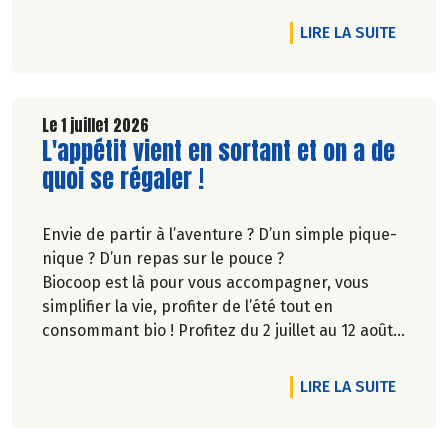
biodiversité.
DE L'A
LIRE LA SUITE
Le 1 juillet 2026
Lire la suite de l'article
L'appétit vient en sortant et on a de
quoi se régaler !
Envie de partir à l’aventure ? D’un simple pique-
nique ? D’un repas sur le pouce ?
Biocoop est là pour vous accompagner, vous
simplifier la vie, profiter de l’été tout en
consommant bio ! Profitez du 2 juillet au 12 août
inclus, jusqu'à -20% sur une sélection de
produits.
DE L'A
LIRE LA SUITE