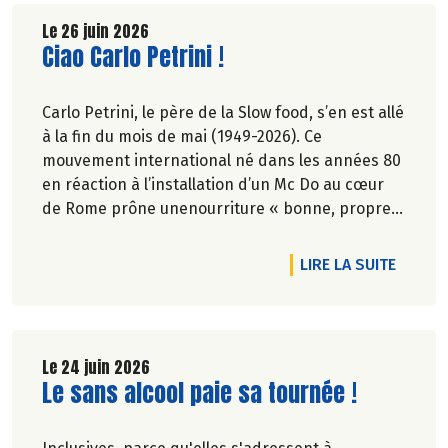
Le 26 juin 2026
Lire la suite de l'article
Ciao Carlo Petrini !
Carlo Petrini, le père de la Slow food, s’en est allé
à la fin du mois de mai (1949-2026). Ce
mouvement international né dans les années 80
en réaction à l’installation d’un Mc Do au cœur
de Rome prône unenourriture « bonne, propre
et juste pour tous ».En hommage, nous
republions ici l’entretien qu’il avait accordé
DE L'AR
LIRE LA SUITE
àCulture Bioen 2018,et qui reste totalement
d'actualité.
Le 24 juin 2026
Lire la suite de l'article
Le sans alcool paie sa tournée !