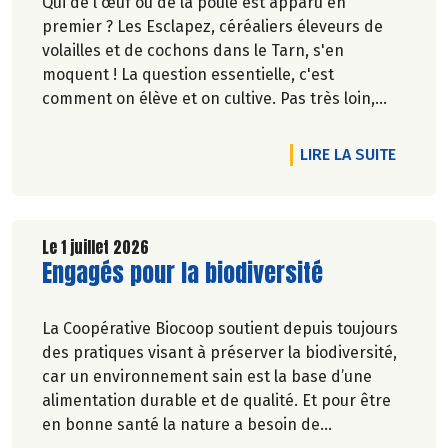
Qui de l'œuf ou de la poule est apparu en
premier ? Les Esclapez, céréaliers éleveurs de
volailles et de cochons dans le Tarn, s'en
moquent ! La question essentielle, c'est
comment on élève et on cultive. Pas très loin,
dans les vergers de la Ferme du Rouge-Gorge, on
est en phase. Comme dans les 19 magasins
DE L'A
LIRE LA SUITE
Biocoop du Grand Toulouse. Ceux-là et d'autres
producteurs jouent collectif pour développer et
structurer une agriculture bio paysanne sur leur
territoire. Nous y étions à la fin de l'hiver. Suivez-
Le 1 juillet 2026
Lire la suite de l'article
Engagés pour la biodiversité
nous.
Pascale Solana.
La Coopérative Biocoop soutient depuis toujours
des pratiques visant à préserver la biodiversité,
car un environnement sain est la base d’une
alimentation durable et de qualité. Et pour être
en bonne santé la nature a besoin de