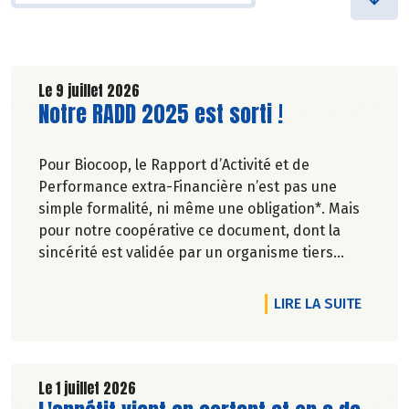
Le 9 juillet 2026
Lire la suite de l'article
Notre RADD 2025 est sorti !
Pour Biocoop, le Rapport d’Activité et de
Performance extra-Financière n’est pas une
simple formalité, ni même une obligation*. Mais
pour notre coopérative ce document, dont la
sincérité est validée par un organisme tiers
indépendant, est un acte de transparence vis-à-
vis de l'ensemble de nos parties prenantes
DE L'A
LIRE LA SUITE
(Paysan.ne.s Associé.e.s, magasins...) et de nos
clients. Il contient un condensé des avancées
réalisées par Biocoop dans l’objectif de rendre
accessible et désirable une bio exigeante.
Le 1 juillet 2026