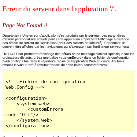
Erreur du serveur dans l'application '/'.
Page Not Found !!
Description :
Une erreur d'application s'est produite sur le serveur. Les paramètres
d'erreur personnalisés actuels pour cette application empêchent l'affichage à distance
des détails de l'erreur de l'application (pour des raisons de sécurité). Cependant, ils
peuvent être affichés par les navigateurs qui s'exécutent sur l'ordinateur serveur local.
Détails =
Pour permettre l'affichage des détails de ce message d'erreur spécifique sur les
ordinateurs distants, créez une balise <customErrors> dans un fichier de configuration
"web.config" situé dans le répertoire racine de l'application Web en cours. Attribuez
ensuite la valeur "off" à l'attribut "mode" de cette balise <customErrors>.
<!-- Fichier de configuration 
Web.Config -->

<configuration>

    <system.web>

        <customErrors 
mode="Off"/>

    </system.web>

</configuration>