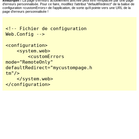
Remarques :
La page d'erreurs actuellement affichée peut être remplacée par une page
d'erreurs personnalisée. Pour ce faire, modifiez l'attribut "defaultRedirect" de la balise de
configuration <customErrors> de l'application, de sorte qu'il pointe vers une URL de la
page d'erreurs personnalisée !
<!-- Fichier de configuration 
Web.Config -->

<configuration>

    <system.web>

        <customErrors 
mode="RemoteOnly" 
defaultRedirect="mycustompage.h
tm"/>

    </system.web>

</configuration>