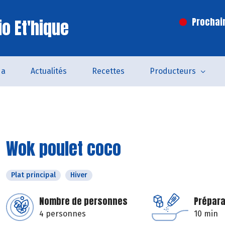
o Et'hique
Prochai
da
Actualités
Recettes
Producteurs
Wok poulet coco
Plat principal
Hiver
Nombre de personnes
Prépara
4 personnes
10 min