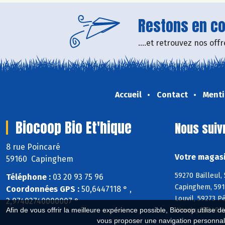
Restons en con
....et retrouvez nos of
Accueil
Contact
Menti
Biocoop Bio Et'hique
Nous suiv
8 rue Poincaré
Votre magasi
59160 Capinghem
59270 Bailleul,
Téléphone :
03 20 93 75 96
Capinghem, 591
Coordonnées GPS :
50,6447118 ° ,
Louvil, 59273 
2,97402740000007 °
Wavrin, 59249 
Afin de vous offrir la meilleure expérience possible, Biocoop utilise d
vous proposer une navigation personnal