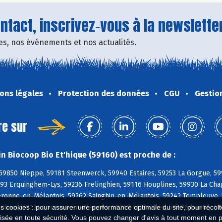
tact, inscrivez-vous à la newsletter
fres, nos événements et nos actualités.
ons légales
Protection des données
CGU
Gestio
re sur
n Biocoop Bio Et'hique (59160) est proche de :
 59850 Nieppe, 59181 Steenwerck, 59940 Estaires, 59253 La Gorgue, 59
93 Erquinghem-Lys, 59236 Frelinghien, 59116 Houplines, 59930 La Cha
Péronne-en-Mélantois, 59262 Sainghin-en-Mélantois, 59242 Templeuve,
Aubers, 59134 Fournes-en-Weppes, 59249 Fromelles, 59496 Hantay, 59
es cookies : pour assurer une performance optimale du site, pour récolter
isée en toute sécurité. Vous pouvez changer d'avis à tout moment en 