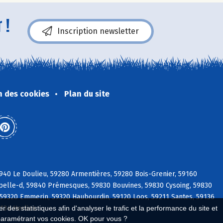
 !
Inscription newsletter
n des cookies
Plan du site
940 Le Doulieu, 59280 Armentières, 59280 Bois-Grenier, 59160
pelle-d, 59840 Prémesques, 59830 Bouvines, 59830 Cysoing, 59830
 59320 Emmerin, 59320 Haubourdin, 59120 Loos, 59211 Santes, 59136
134 Herlies
 des statistiques afin d'analyser le trafic et la performance du site et
paramétrant vos cookies. OK pour vous ?