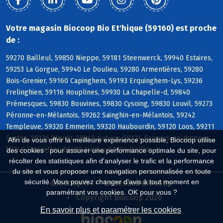
Votre magasin Biocoop Bio Et'hique (59160) est proche
de :
59270 Bailleul, 59850 Nieppe, 59181 Steenwerck, 59940 Estaires,
59253 La Gorgue, 59940 Le Doulieu, 59280 Armentières, 59280
Bois-Grenier, 59160 Capinghem, 59193 Erquinghem-Lys, 59236
Frelinghien, 59116 Houplines, 59930 La Chapelle-d, 59840
Prémesques, 59830 Bouvines, 59830 Cysoing, 59830 Louvil, 59273
Péronne-en-Mélantois, 59262 Sainghin-en-Mélantois, 59242
Templeuve, 59320 Emmerin, 59320 Haubourdin, 59120 Loos, 59211
Santes, 59136 Wavrin, 59249 Aubers, 59134 Fournes-en-Weppes,
Afin de vous offrir la meilleure expérience possible, Biocoop utilise
59249 Fromelles, 59496 Hantay, 59134 Herlies
des cookies : pour assurer une performance optimale du site, pour
récolter des statistiques afin d'analyser le trafic et la performance
du site et vous proposer une navigation personnalisée en toute
sécurité. Vous pouvez changer d'avis à tout moment en
Biocoop.fr
Le réseau Biocoop
paramétrant vos cookies. OK pour vous ?
Copyright Biocoop 2026
En savoir plus et paramétrer les cookies