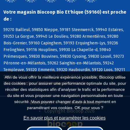
Votre magasin Biocoop Bio Et'hique (59160) est proche
de :
59270 Bailleul, 59850 Nieppe, 59181 Steenwerck, 59940 Estaires,
59253 La Gorgue, 59940 Le Doulieu, 59280 Armentières, 59280
Bois-Grenier, 59160 Capinghem, 59193 Erquinghem-Lys, 59236
Frelinghien, 59116 Houplines, 59930 La Chapelle-d, 59840
Prémesques, 59830 Bouvines, 59830 Cysoing, 59830 Louvil, 59273
Péronne-en-Mélantois, 59262 Sainghin-en-Mélantois, 59242
Templeuve, 59320 Emmerin, 59320 Haubourdin, 59120 Loos, 59211
Santes, 59136 Wavrin, 59249 Aubers, 59134 Fournes-en-Weppes,
Afin de vous offrir la meilleure expérience possible, Biocoop utilise
59249 Fromelles, 59496 Hantay, 59134 Herlies
des cookies : pour assurer une performance optimale du site, pour
récolter des statistiques afin d'analyser le trafic et la performance
du site et vous proposer une navigation personnalisée en toute
sécurité. Vous pouvez changer d'avis à tout moment en
Biocoop.fr
Le réseau Biocoop
paramétrant vos cookies. OK pour vous ?
Copyright Biocoop 2026
En savoir plus et paramétrer les cookies