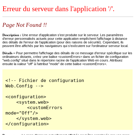
Erreur du serveur dans l'application '/'.
Page Not Found !!
Description :
Une erreur d'application s'est produite sur le serveur. Les paramètres
d'erreur personnalisés actuels pour cette application empêchent l'affichage à distance
des détails de l'erreur de l'application (pour des raisons de sécurité). Cependant, ils
peuvent être affichés par les navigateurs qui s'exécutent sur l'ordinateur serveur local.
Détails =
Pour permettre l'affichage des détails de ce message d'erreur spécifique sur les
ordinateurs distants, créez une balise <customErrors> dans un fichier de configuration
"web.config" situé dans le répertoire racine de l'application Web en cours. Attribuez
ensuite la valeur "off" à l'attribut "mode" de cette balise <customErrors>.
<!-- Fichier de configuration 
Web.Config -->

<configuration>

    <system.web>

        <customErrors 
mode="Off"/>

    </system.web>

</configuration>