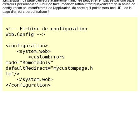
Remarques :
La page d'erreurs actuellement affichée peut être remplacée par une page
d'erreurs personnalisée. Pour ce faire, modifiez l'attribut "defaultRedirect" de la balise de
configuration <customErrors> de l'application, de sorte qu'il pointe vers une URL de la
page d'erreurs personnalisée !
<!-- Fichier de configuration 
Web.Config -->

<configuration>

    <system.web>

        <customErrors 
mode="RemoteOnly" 
defaultRedirect="mycustompage.h
tm"/>

    </system.web>

</configuration>