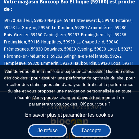
Votre magasin Biocoop Bio Et'hique (59160) est proche
de :
59270 Bailleul, 59850 Nieppe, 59181 Steenwerck, 59940 Estaires,
59253 La Gorgue, 59940 Le Doulieu, 59280 Armentières, 59280
Bois-Grenier, 59160 Capinghem, 59193 Erquinghem-Lys, 59236
Frelinghien, 59116 Houplines, 59930 La Chapelle-d, 59840
Prémesques, 59830 Bouvines, 59830 Cysoing, 59830 Louvil, 59273
Péronne-en-Mélantois, 59262 Sainghin-en-Mélantois, 59242
Templeuve, 59320 Emmerin, 59320 Haubourdin, 59120 Loos, 59211
Santes, 59136 Wavrin, 59249 Aubers, 59134 Fournes-en-Weppes,
Afin de vous offrir la meilleure expérience possible, Biocoop utilise
59249 Fromelles, 59496 Hantay, 59134 Herlies
des cookies : pour assurer une performance optimale du site, pour
récolter des statistiques afin d'analyser le trafic et la performance
du site et vous proposer une navigation personnalisée en toute
sécurité. Vous pouvez changer d'avis à tout moment en
Biocoop.fr
Le réseau Biocoop
paramétrant vos cookies. OK pour vous ?
Copyright Biocoop 2026
En savoir plus et paramétrer les cookies
Je refuse
J'accepte
Réalisé par