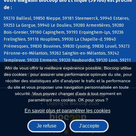
Votre magasin Biocoop Bio Et'hique (59160) est proche
de :
59270 Bailleul, 59850 Nieppe, 59181 Steenwerck, 59940 Estaires,
59253 La Gorgue, 59940 Le Doulieu, 59280 Armentières, 59280
Bois-Grenier, 59160 Capinghem, 59193 Erquinghem-Lys, 59236
Frelinghien, 59116 Houplines, 59930 La Chapelle-d, 59840
Prémesques, 59830 Bouvines, 59830 Cysoing, 59830 Louvil, 59273
Péronne-en-Mélantois, 59262 Sainghin-en-Mélantois, 59242
Templeuve, 59320 Emmerin, 59320 Haubourdin, 59120 Loos, 59211
Santes, 59136 Wavrin, 59249 Aubers, 59134 Fournes-en-Weppes,
Afin de vous offrir la meilleure expérience possible, Biocoop utilise
59249 Fromelles, 59496 Hantay, 59134 Herlies
des cookies : pour assurer une performance optimale du site, pour
récolter des statistiques afin d'analyser le trafic et la performance
du site et vous proposer une navigation personnalisée en toute
sécurité. Vous pouvez changer d'avis à tout moment en
Biocoop.fr
Le réseau Biocoop
paramétrant vos cookies. OK pour vous ?
Copyright Biocoop 2026
En savoir plus et paramétrer les cookies
Je refuse
J'accepte
Réalisé par