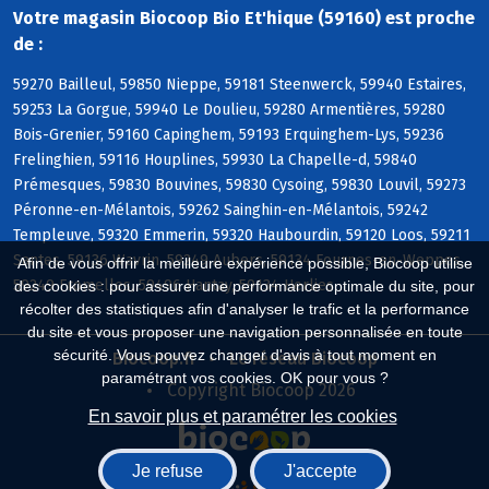
Votre magasin Biocoop Bio Et'hique (59160) est proche
de :
59270 Bailleul, 59850 Nieppe, 59181 Steenwerck, 59940 Estaires,
59253 La Gorgue, 59940 Le Doulieu, 59280 Armentières, 59280
Bois-Grenier, 59160 Capinghem, 59193 Erquinghem-Lys, 59236
Frelinghien, 59116 Houplines, 59930 La Chapelle-d, 59840
Prémesques, 59830 Bouvines, 59830 Cysoing, 59830 Louvil, 59273
Péronne-en-Mélantois, 59262 Sainghin-en-Mélantois, 59242
Templeuve, 59320 Emmerin, 59320 Haubourdin, 59120 Loos, 59211
Santes, 59136 Wavrin, 59249 Aubers, 59134 Fournes-en-Weppes,
Afin de vous offrir la meilleure expérience possible, Biocoop utilise
59249 Fromelles, 59496 Hantay, 59134 Herlies
des cookies : pour assurer une performance optimale du site, pour
récolter des statistiques afin d'analyser le trafic et la performance
du site et vous proposer une navigation personnalisée en toute
sécurité. Vous pouvez changer d'avis à tout moment en
Biocoop.fr
Le réseau Biocoop
paramétrant vos cookies. OK pour vous ?
Copyright Biocoop 2026
En savoir plus et paramétrer les cookies
Je refuse
J'accepte