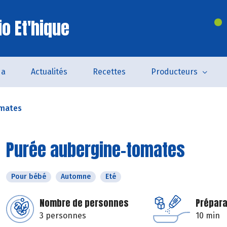
o Et'hique
da
Actualités
Recettes
Producteurs
omates
Purée aubergine-tomates
Pour bébé
Automne
Eté
Nombre de personnes
Prépara
3 personnes
10 min