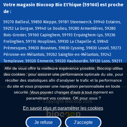
Votre magasin Biocoop Bio Et'hique (59160) est proche
de :
59270 Bailleul, 59850 Nieppe, 59181 Steenwerck, 59940 Estaires,
59253 La Gorgue, 59940 Le Doulieu, 59280 Armentières, 59280
Bois-Grenier, 59160 Capinghem, 59193 Erquinghem-Lys, 59236
Frelinghien, 59116 Houplines, 59930 La Chapelle-d, 59840
Prémesques, 59830 Bouvines, 59830 Cysoing, 59830 Louvil, 59273
Péronne-en-Mélantois, 59262 Sainghin-en-Mélantois, 59242
Templeuve, 59320 Emmerin, 59320 Haubourdin, 59120 Loos, 59211
Santes, 59136 Wavrin, 59249 Aubers, 59134 Fournes-en-Weppes,
Afin de vous offrir la meilleure expérience possible, Biocoop utilise
59249 Fromelles, 59496 Hantay, 59134 Herlies
des cookies : pour assurer une performance optimale du site, pour
récolter des statistiques afin d'analyser le trafic et la performance
du site et vous proposer une navigation personnalisée en toute
sécurité. Vous pouvez changer d'avis à tout moment en
Biocoop.fr
Le réseau Biocoop
paramétrant vos cookies. OK pour vous ?
Copyright Biocoop 2026
En savoir plus et paramétrer les cookies
Je refuse
J'accepte