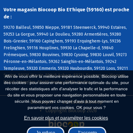
Votre magasin Biocoop Bio Et'hique (59160) est proche
de :
59270 Bailleul, 59850 Nieppe, 59181 Steenwerck, 59940 Estaires,
59253 La Gorgue, 59940 Le Doulieu, 59280 Armentières, 59280
Bois-Grenier, 59160 Capinghem, 59193 Erquinghem-Lys, 59236
Frelinghien, 59116 Houplines, 59930 La Chapelle-d, 59840
Prémesques, 59830 Bouvines, 59830 Cysoing, 59830 Louvil, 59273
Péronne-en-Mélantois, 59262 Sainghin-en-Mélantois, 59242
Templeuve, 59320 Emmerin, 59320 Haubourdin, 59120 Loos, 59211
Santes, 59136 Wavrin, 59249 Aubers, 59134 Fournes-en-Weppes,
Afin de vous offrir la meilleure expérience possible, Biocoop utilise
59249 Fromelles, 59496 Hantay, 59134 Herlies
des cookies : pour assurer une performance optimale du site, pour
récolter des statistiques afin d'analyser le trafic et la performance
du site et vous proposer une navigation personnalisée en toute
sécurité. Vous pouvez changer d'avis à tout moment en
Biocoop.fr
Le réseau Biocoop
paramétrant vos cookies. OK pour vous ?
Copyright Biocoop 2026
En savoir plus et paramétrer les cookies
Je refuse
J'accepte