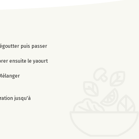
 égoutter puis passer
orer ensuite le yaourt
 Mélanger
ration jusqu'à