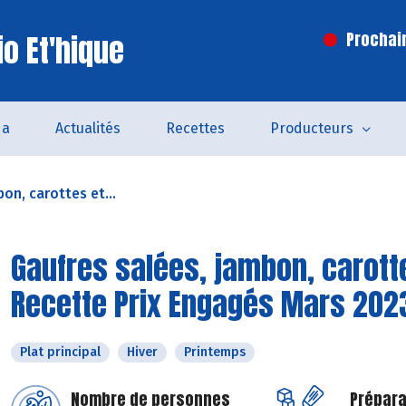
o Et'hique
Prochai
da
Actualités
Recettes
Producteurs
on, carottes et...
Gaufres salées, jambon, carott
Recette Prix Engagés Mars 202
Plat principal
Hiver
Printemps
Nombre de personnes
Prépara