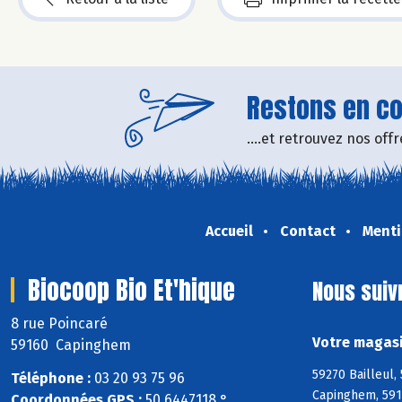
Restons en con
....et retrouvez nos of
Accueil
Contact
Menti
Biocoop Bio Et'hique
Nous suiv
8 rue Poincaré
Votre magasi
59160 Capinghem
59270 Bailleul,
Téléphone :
03 20 93 75 96
Capinghem, 591
Coordonnées GPS :
50,6447118 ° ,