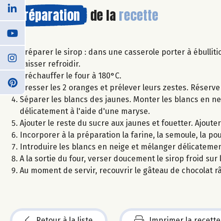
Préparation
de la
recette
Préparer le sirop : dans une casserole porter à ébulliti
Laisser refroidir.
Préchauffer le four à 180°C.
Presser les 2 oranges et prélever leurs zestes. Réserve
Séparer les blancs des jaunes. Monter les blancs en ne
délicatement à l'aide d'une maryse.
Ajouter le reste du sucre aux jaunes et fouetter. Ajoute
Incorporer à la préparation la farine, la semoule, la po
Introduire les blancs en neige et mélanger délicateme
A la sortie du four, verser doucement le sirop froid sur
Au moment de servir, recouvrir le gâteau de chocolat râ
Retour à la liste
Imprimer la recette