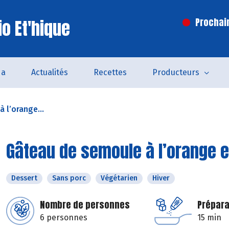
o Et'hique
Prochai
da
Actualités
Recettes
Producteurs
 l’orange...
Gâteau de semoule à l’orange e
Dessert
Sans porc
Végétarien
Hiver
Nombre de personnes
Prépara
6 personnes
15 min