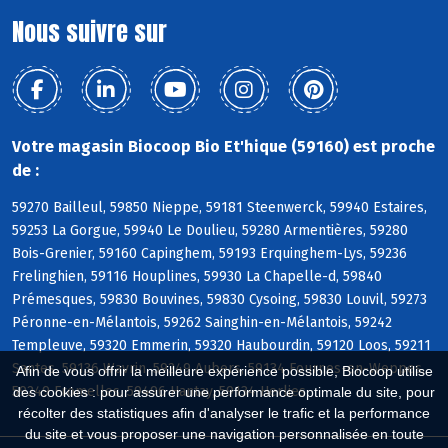
Nous suivre sur
Votre magasin Biocoop Bio Et'hique (59160) est proche
de :
59270 Bailleul, 59850 Nieppe, 59181 Steenwerck, 59940 Estaires,
59253 La Gorgue, 59940 Le Doulieu, 59280 Armentières, 59280
Bois-Grenier, 59160 Capinghem, 59193 Erquinghem-Lys, 59236
Frelinghien, 59116 Houplines, 59930 La Chapelle-d, 59840
Prémesques, 59830 Bouvines, 59830 Cysoing, 59830 Louvil, 59273
Péronne-en-Mélantois, 59262 Sainghin-en-Mélantois, 59242
Templeuve, 59320 Emmerin, 59320 Haubourdin, 59120 Loos, 59211
Santes, 59136 Wavrin, 59249 Aubers, 59134 Fournes-en-Weppes,
Afin de vous offrir la meilleure expérience possible, Biocoop utilise
59249 Fromelles, 59496 Hantay, 59134 Herlies
des cookies : pour assurer une performance optimale du site, pour
récolter des statistiques afin d'analyser le trafic et la performance
du site et vous proposer une navigation personnalisée en toute