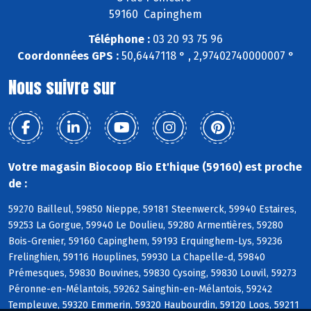
59160 Capinghem
Téléphone :
03 20 93 75 96
Coordonnées GPS :
50,6447118 ° , 2,97402740000007 °
Nous suivre sur
Votre magasin Biocoop Bio Et'hique (59160) est proche
de :
59270 Bailleul, 59850 Nieppe, 59181 Steenwerck, 59940 Estaires,
59253 La Gorgue, 59940 Le Doulieu, 59280 Armentières, 59280
Bois-Grenier, 59160 Capinghem, 59193 Erquinghem-Lys, 59236
Frelinghien, 59116 Houplines, 59930 La Chapelle-d, 59840
Prémesques, 59830 Bouvines, 59830 Cysoing, 59830 Louvil, 59273
Péronne-en-Mélantois, 59262 Sainghin-en-Mélantois, 59242
Templeuve, 59320 Emmerin, 59320 Haubourdin, 59120 Loos, 59211