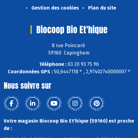
Gestion des cookies
Plan du site
Biocoop Bio Et'hique
8 rue Poincaré
59160 Capinghem
Téléphone :
03 20 93 75 96
Coordonnées GPS :
50,6447118 ° , 2,97402740000007 °
Nous suivre sur
Votre magasin Biocoop Bio Et'hique (59160) est proche
de :