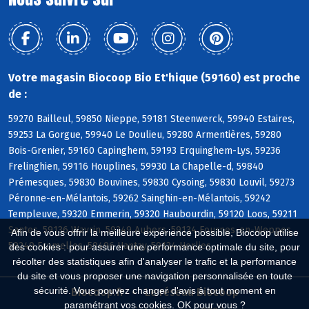
Votre magasin Biocoop Bio Et'hique (59160) est proche
de :
59270 Bailleul, 59850 Nieppe, 59181 Steenwerck, 59940 Estaires,
59253 La Gorgue, 59940 Le Doulieu, 59280 Armentières, 59280
Bois-Grenier, 59160 Capinghem, 59193 Erquinghem-Lys, 59236
Frelinghien, 59116 Houplines, 59930 La Chapelle-d, 59840
Prémesques, 59830 Bouvines, 59830 Cysoing, 59830 Louvil, 59273
Péronne-en-Mélantois, 59262 Sainghin-en-Mélantois, 59242
Templeuve, 59320 Emmerin, 59320 Haubourdin, 59120 Loos, 59211
Santes, 59136 Wavrin, 59249 Aubers, 59134 Fournes-en-Weppes,
Afin de vous offrir la meilleure expérience possible, Biocoop utilise
59249 Fromelles, 59496 Hantay, 59134 Herlies
des cookies : pour assurer une performance optimale du site, pour
récolter des statistiques afin d'analyser le trafic et la performance
du site et vous proposer une navigation personnalisée en toute
sécurité. Vous pouvez changer d'avis à tout moment en
Biocoop.fr
Le réseau Biocoop
paramétrant vos cookies. OK pour vous ?