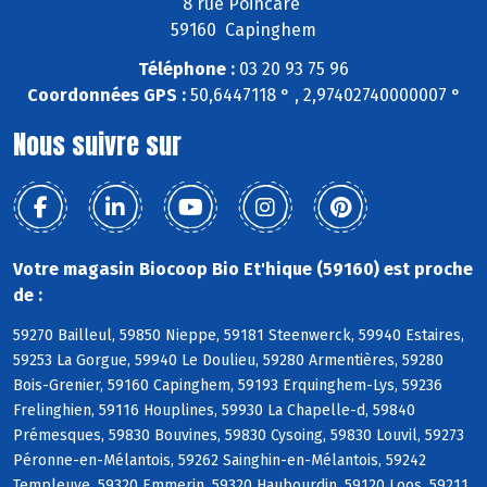
8 rue Poincaré
59160 Capinghem
Téléphone :
03 20 93 75 96
Coordonnées GPS :
50,6447118 ° , 2,97402740000007 °
Nous suivre sur
Votre magasin Biocoop Bio Et'hique (59160) est proche
de :
59270 Bailleul, 59850 Nieppe, 59181 Steenwerck, 59940 Estaires,
59253 La Gorgue, 59940 Le Doulieu, 59280 Armentières, 59280
Bois-Grenier, 59160 Capinghem, 59193 Erquinghem-Lys, 59236
Frelinghien, 59116 Houplines, 59930 La Chapelle-d, 59840
Prémesques, 59830 Bouvines, 59830 Cysoing, 59830 Louvil, 59273
Péronne-en-Mélantois, 59262 Sainghin-en-Mélantois, 59242
Templeuve, 59320 Emmerin, 59320 Haubourdin, 59120 Loos, 59211