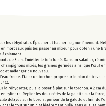
pour les réhydrater. Éplucher et hacher l'oignon finement. Ne
 en morceaux puis les passer au mixeur pour obtenir une bru
és également.
bouts de 3 cm. Émietter le tofu fumé. Dans un saladier, réunir
les champignons mixés, les graines germées ainsi que l'œuf en
uoc et mélanger de nouveau.
'eau froide. Étaler un torchon propre sur le plan de travail et
0°C).
a réhydrater, puis la poser à plat sur le torchon. À 2 cm du
n cylindre. Replier les deux côtés de la galette sur la farce, 
cule délayée sur le bord supérieur de la galette et finir de l
lacer le tout sur un plat légèrement huilé, sans que les nem