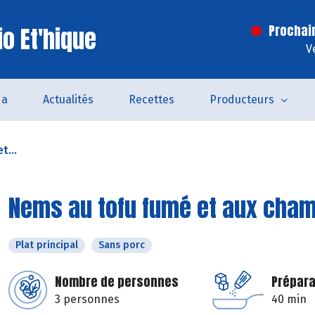
o Et'hique
Prochai
V
da
Actualités
Recettes
Producteurs
t...
Nems au tofu fumé et aux cha
Plat principal
Sans porc
Nombre de personnes
Prépara
3 personnes
40 min