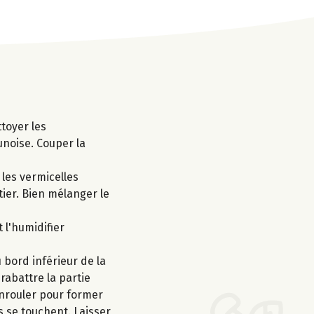
ttoyer les
noise. Couper la
 les vermicelles
tier. Bien mélanger le
 l'humidifier
 bord inférieur de la
rabattre la partie
'enrouler pour former
s se touchent. Laisser