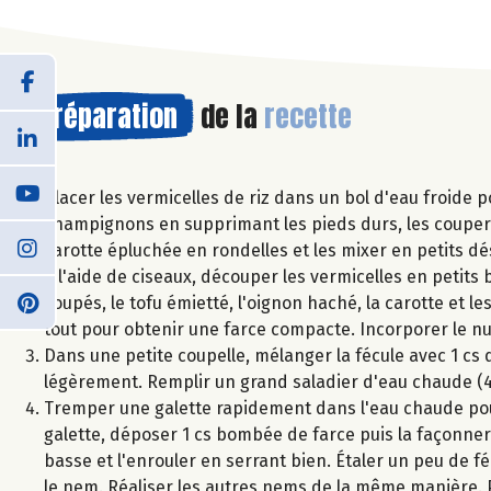
Préparation
de la
recette
Placer les vermicelles de riz dans un bol d'eau froide 
champignons en supprimant les pieds durs, les couper
carotte épluchée en rondelles et les mixer en petits d
À l'aide de ciseaux, découper les vermicelles en petits 
coupés, le tofu émietté, l'oignon haché, la carotte et 
tout pour obtenir une farce compacte. Incorporer le n
Dans une petite coupelle, mélanger la fécule avec 1 cs d
légèrement. Remplir un grand saladier d'eau chaude (4
Tremper une galette rapidement dans l'eau chaude pour l
galette, déposer 1 cs bombée de farce puis la façonner e
basse et l'enrouler en serrant bien. Étaler un peu de fé
le nem. Réaliser les autres nems de la même manière. P