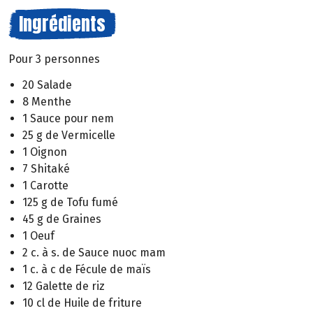
Ingrédients
Pour 3 personnes
20 Salade
8 Menthe
1 Sauce pour nem
25 g de Vermicelle
1 Oignon
7 Shitaké
1 Carotte
125 g de Tofu fumé
45 g de Graines
1 Oeuf
2 c. à s. de Sauce nuoc mam
1 c. à c de Fécule de maïs
12 Galette de riz
10 cl de Huile de friture