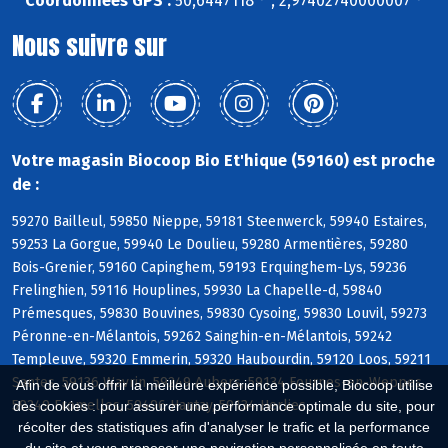
Coordonnées GPS :
50,6447118 ° , 2,97402740000007 °
Nous suivre sur
Votre magasin Biocoop Bio Et'hique (59160) est proche
de :
59270 Bailleul, 59850 Nieppe, 59181 Steenwerck, 59940 Estaires,
59253 La Gorgue, 59940 Le Doulieu, 59280 Armentières, 59280
Bois-Grenier, 59160 Capinghem, 59193 Erquinghem-Lys, 59236
Frelinghien, 59116 Houplines, 59930 La Chapelle-d, 59840
Prémesques, 59830 Bouvines, 59830 Cysoing, 59830 Louvil, 59273
Péronne-en-Mélantois, 59262 Sainghin-en-Mélantois, 59242
Templeuve, 59320 Emmerin, 59320 Haubourdin, 59120 Loos, 59211
Santes, 59136 Wavrin, 59249 Aubers, 59134 Fournes-en-Weppes,
Afin de vous offrir la meilleure expérience possible, Biocoop utilise
59249 Fromelles, 59496 Hantay, 59134 Herlies
des cookies : pour assurer une performance optimale du site, pour
récolter des statistiques afin d'analyser le trafic et la performance