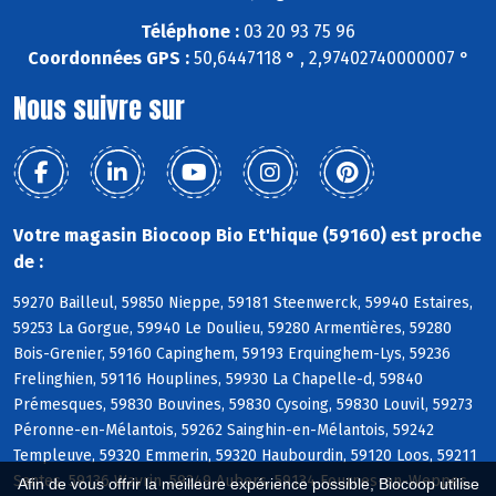
Téléphone :
03 20 93 75 96
Coordonnées GPS :
50,6447118 ° , 2,97402740000007 °
Nous suivre sur
Votre magasin Biocoop Bio Et'hique (59160) est proche
de :
59270 Bailleul, 59850 Nieppe, 59181 Steenwerck, 59940 Estaires,
59253 La Gorgue, 59940 Le Doulieu, 59280 Armentières, 59280
Bois-Grenier, 59160 Capinghem, 59193 Erquinghem-Lys, 59236
Frelinghien, 59116 Houplines, 59930 La Chapelle-d, 59840
Prémesques, 59830 Bouvines, 59830 Cysoing, 59830 Louvil, 59273
Péronne-en-Mélantois, 59262 Sainghin-en-Mélantois, 59242
Templeuve, 59320 Emmerin, 59320 Haubourdin, 59120 Loos, 59211
Santes, 59136 Wavrin, 59249 Aubers, 59134 Fournes-en-Weppes,
Afin de vous offrir la meilleure expérience possible, Biocoop utilise