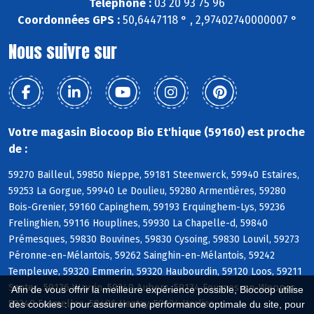
Téléphone :
03 20 93 75 96
Coordonnées GPS :
50,6447118 ° , 2,97402740000007 °
Nous suivre sur
Votre magasin Biocoop Bio Et'hique (59160) est proche
de :
59270 Bailleul, 59850 Nieppe, 59181 Steenwerck, 59940 Estaires,
59253 La Gorgue, 59940 Le Doulieu, 59280 Armentières, 59280
Bois-Grenier, 59160 Capinghem, 59193 Erquinghem-Lys, 59236
Frelinghien, 59116 Houplines, 59930 La Chapelle-d, 59840
Prémesques, 59830 Bouvines, 59830 Cysoing, 59830 Louvil, 59273
Péronne-en-Mélantois, 59262 Sainghin-en-Mélantois, 59242
Templeuve, 59320 Emmerin, 59320 Haubourdin, 59120 Loos, 59211
Santes, 59136 Wavrin, 59249 Aubers, 59134 Fournes-en-Weppes,
Afin de vous offrir la meilleure expérience possible, Biocoop utilise
59249 Fromelles, 59496 Hantay, 59134 Herlies
des cookies : pour assurer une performance optimale du site, pour