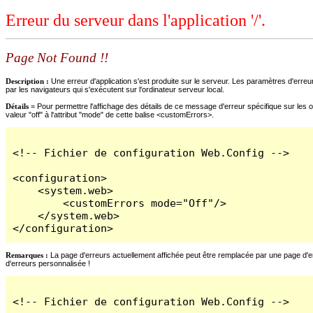
Erreur du serveur dans l'application '/'.
Page Not Found !!
Description :
Une erreur d'application s'est produite sur le serveur. Les paramètres d'erreur
par les navigateurs qui s'exécutent sur l'ordinateur serveur local.
Détails =
Pour permettre l'affichage des détails de ce message d'erreur spécifique sur les o
valeur "off" à l'attribut "mode" de cette balise <customErrors>.
<!-- Fichier de configuration Web.Config -->

<configuration>

    <system.web>

        <customErrors mode="Off"/>

    </system.web>

</configuration>
Remarques :
La page d'erreurs actuellement affichée peut être remplacée par une page d'erre
d'erreurs personnalisée !
<!-- Fichier de configuration Web.Config -->
