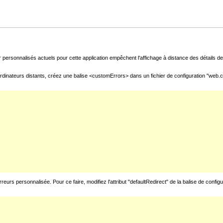
 personnalisés actuels pour cette application empêchent l'affichage à distance des détails de 
rdinateurs distants, créez une balise <customErrors> dans un fichier de configuration "web.con
urs personnalisée. Pour ce faire, modifiez l'attribut "defaultRedirect" de la balise de config