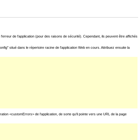
l'erreur de l'application (pour des raisons de sécurité). Cependant, ils peuvent être affichés
fig" situé dans le répertoire racine de l'application Web en cours. Attribuez ensuite la
uration <customErrors> de l'application, de sorte qu'il pointe vers une URL de la page