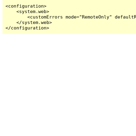
<configuration>

    <system.web>

        <customErrors mode="RemoteOnly" defaultR
    </system.web>

</configuration>