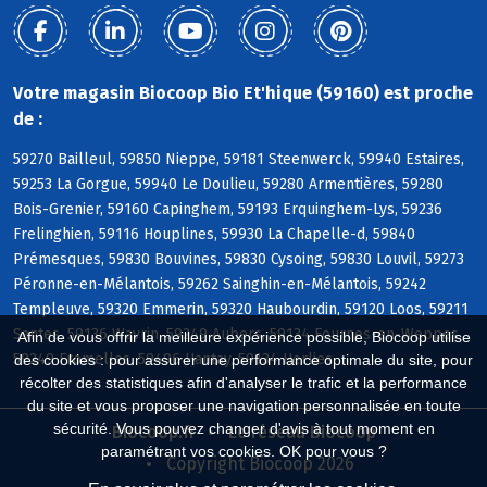
Votre magasin Biocoop Bio Et'hique (59160) est proche
de :
59270 Bailleul, 59850 Nieppe, 59181 Steenwerck, 59940 Estaires,
59253 La Gorgue, 59940 Le Doulieu, 59280 Armentières, 59280
Bois-Grenier, 59160 Capinghem, 59193 Erquinghem-Lys, 59236
Frelinghien, 59116 Houplines, 59930 La Chapelle-d, 59840
Prémesques, 59830 Bouvines, 59830 Cysoing, 59830 Louvil, 59273
Péronne-en-Mélantois, 59262 Sainghin-en-Mélantois, 59242
Templeuve, 59320 Emmerin, 59320 Haubourdin, 59120 Loos, 59211
Santes, 59136 Wavrin, 59249 Aubers, 59134 Fournes-en-Weppes,
Afin de vous offrir la meilleure expérience possible, Biocoop utilise
59249 Fromelles, 59496 Hantay, 59134 Herlies
des cookies : pour assurer une performance optimale du site, pour
récolter des statistiques afin d'analyser le trafic et la performance
du site et vous proposer une navigation personnalisée en toute
sécurité. Vous pouvez changer d'avis à tout moment en
Biocoop.fr
Le réseau Biocoop
paramétrant vos cookies. OK pour vous ?
Copyright Biocoop 2026