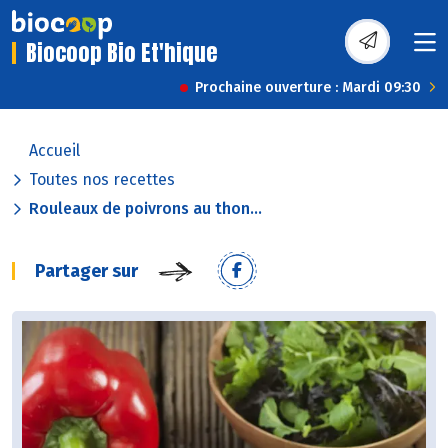
Biocoop Bio Et'hique
Prochaine ouverture : Mardi 09:30
Accueil
Toutes nos recettes
Rouleaux de poivrons au thon...
Partager sur