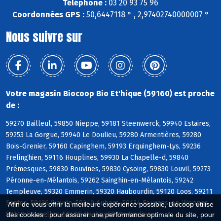
Téléphone :
03 20 93 75 96
Coordonnées GPS :
50,6447118 ° , 2,97402740000007 °
Nous suivre sur
Votre magasin Biocoop Bio Et'hique (59160) est proche
de :
59270 Bailleul, 59850 Nieppe, 59181 Steenwerck, 59940 Estaires,
59253 La Gorgue, 59940 Le Doulieu, 59280 Armentières, 59280
Bois-Grenier, 59160 Capinghem, 59193 Erquinghem-Lys, 59236
Frelinghien, 59116 Houplines, 59930 La Chapelle-d, 59840
Prémesques, 59830 Bouvines, 59830 Cysoing, 59830 Louvil, 59273
Péronne-en-Mélantois, 59262 Sainghin-en-Mélantois, 59242
Templeuve, 59320 Emmerin, 59320 Haubourdin, 59120 Loos, 59211
Santes, 59136 Wavrin, 59249 Aubers, 59134 Fournes-en-Weppes,
Afin de vous offrir la meilleure expérience possible, Biocoop utilise
59249 Fromelles, 59496 Hantay, 59134 Herlies
des cookies : pour assurer une performance optimale du site, pour