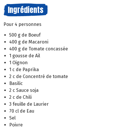
Ingrédients
Pour 4 personnes
500 g de Boeuf
400 g de Macaroni
400 g de Tomate concassée
1 gousse de Ail
1 Oignon
1 c de Paprika
2 c de Concentré de tomate
Basilic
2 c Sauce soja
2 c de Chili
3 feuille de Laurier
70 cl de Eau
Sel
Poivre