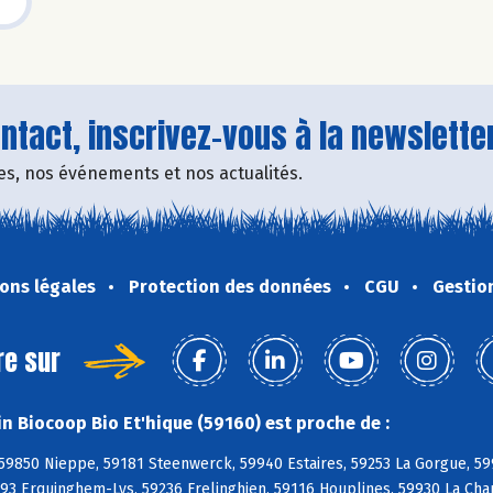
tact, inscrivez-vous à la newsletter
fres, nos événements et nos actualités.
ons légales
Protection des données
CGU
Gestio
re sur
n Biocoop Bio Et'hique (59160) est proche de :
 59850 Nieppe, 59181 Steenwerck, 59940 Estaires, 59253 La Gorgue, 59
93 Erquinghem-Lys, 59236 Frelinghien, 59116 Houplines, 59930 La Cha