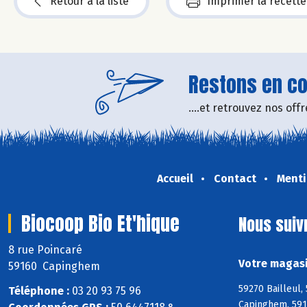
Retour à la liste
Imprimer la recette
Restons en con
....et retrouvez nos of
Accueil
Contact
Menti
Biocoop Bio Et'hique
Nous suiv
8 rue Poincaré
Votre magasi
59160 Capinghem
59270 Bailleul,
Téléphone :
03 20 93 75 96
Capinghem, 591