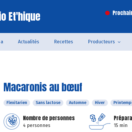
o Et'hique
Prochai
da
Actualités
Recettes
Producteurs
Macaronis au bœuf
Flexitarien
Sans lactose
Automne
Hiver
Printemp
Nombre de personnes
Prépara
4 personnes
15 min