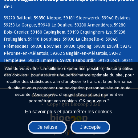
de :
59270 Bailleul, 59850 Nieppe, 59181 Steenwerck, 59940 Estaires,
59253 La Gorgue, 59940 Le Doulieu, 59280 Armentières, 59280
Bois-Grenier, 59160 Capinghem, 59193 Erquinghem-Lys, 59236
Frelinghien, 59116 Houplines, 59930 La Chapelle-d, 59840
Prémesques, 59830 Bouvines, 59830 Cysoing, 59830 Louvil, 59273
Péronne-en-Mélantois, 59262 Sainghin-en-Mélantois, 59242
Templeuve, 59320 Emmerin, 59320 Haubourdin, 59120 Loos, 59211
Santes, 59136 Wavrin, 59249 Aubers, 59134 Fournes-en-Weppes,
Afin de vous offrir la meilleure expérience possible, Biocoop utilise
59249 Fromelles, 59496 Hantay, 59134 Herlies
des cookies : pour assurer une performance optimale du site, pour
récolter des statistiques afin d'analyser le trafic et la performance
du site et vous proposer une navigation personnalisée en toute
sécurité. Vous pouvez changer d'avis à tout moment en
Biocoop.fr
Le réseau Biocoop
paramétrant vos cookies. OK pour vous ?
Copyright Biocoop 2026
En savoir plus et paramétrer les cookies
Je refuse
J'accepte
Réalisé par