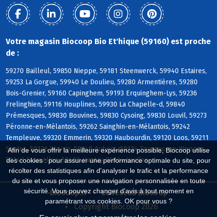
Votre magasin Biocoop Bio Et'hique (59160) est proche
de :
59270 Bailleul, 59850 Nieppe, 59181 Steenwerck, 59940 Estaires,
59253 La Gorgue, 59940 Le Doulieu, 59280 Armentières, 59280
Bois-Grenier, 59160 Capinghem, 59193 Erquinghem-Lys, 59236
Frelinghien, 59116 Houplines, 59930 La Chapelle-d, 59840
Prémesques, 59830 Bouvines, 59830 Cysoing, 59830 Louvil, 59273
Péronne-en-Mélantois, 59262 Sainghin-en-Mélantois, 59242
Templeuve, 59320 Emmerin, 59320 Haubourdin, 59120 Loos, 59211
Santes, 59136 Wavrin, 59249 Aubers, 59134 Fournes-en-Weppes,
Afin de vous offrir la meilleure expérience possible, Biocoop utilise
59249 Fromelles, 59496 Hantay, 59134 Herlies
des cookies : pour assurer une performance optimale du site, pour
récolter des statistiques afin d'analyser le trafic et la performance
du site et vous proposer une navigation personnalisée en toute
sécurité. Vous pouvez changer d'avis à tout moment en
Biocoop.fr
Le réseau Biocoop
paramétrant vos cookies. OK pour vous ?
Copyright Biocoop 2026