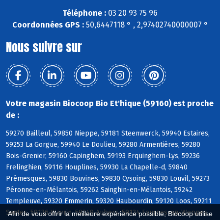
Téléphone :
03 20 93 75 96
Coordonnées GPS :
50,6447118 ° , 2,97402740000007 °
Nous suivre sur
Votre magasin Biocoop Bio Et'hique (59160) est proche
de :
59270 Bailleul, 59850 Nieppe, 59181 Steenwerck, 59940 Estaires,
59253 La Gorgue, 59940 Le Doulieu, 59280 Armentières, 59280
Bois-Grenier, 59160 Capinghem, 59193 Erquinghem-Lys, 59236
Frelinghien, 59116 Houplines, 59930 La Chapelle-d, 59840
Prémesques, 59830 Bouvines, 59830 Cysoing, 59830 Louvil, 59273
Péronne-en-Mélantois, 59262 Sainghin-en-Mélantois, 59242
Templeuve, 59320 Emmerin, 59320 Haubourdin, 59120 Loos, 59211
Santes, 59136 Wavrin, 59249 Aubers, 59134 Fournes-en-Weppes,
Afin de vous offrir la meilleure expérience possible, Biocoop utilise