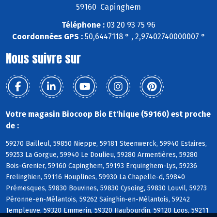
59160 Capinghem
Téléphone :
03 20 93 75 96
Coordonnées GPS :
50,6447118 ° , 2,97402740000007 °
Nous suivre sur
Votre magasin Biocoop Bio Et'hique (59160) est proche
de :
59270 Bailleul, 59850 Nieppe, 59181 Steenwerck, 59940 Estaires,
59253 La Gorgue, 59940 Le Doulieu, 59280 Armentières, 59280
Bois-Grenier, 59160 Capinghem, 59193 Erquinghem-Lys, 59236
Frelinghien, 59116 Houplines, 59930 La Chapelle-d, 59840
Prémesques, 59830 Bouvines, 59830 Cysoing, 59830 Louvil, 59273
Péronne-en-Mélantois, 59262 Sainghin-en-Mélantois, 59242
Templeuve, 59320 Emmerin, 59320 Haubourdin, 59120 Loos, 59211