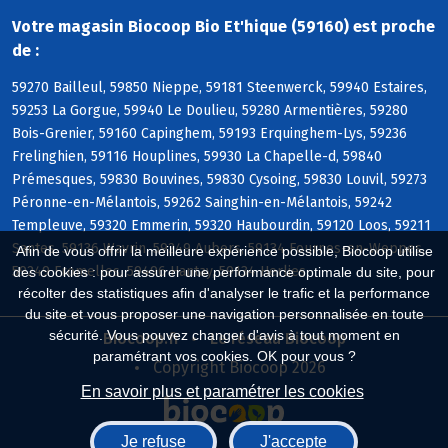
Votre magasin Biocoop Bio Et'hique (59160) est proche
de :
59270 Bailleul, 59850 Nieppe, 59181 Steenwerck, 59940 Estaires,
59253 La Gorgue, 59940 Le Doulieu, 59280 Armentières, 59280
Bois-Grenier, 59160 Capinghem, 59193 Erquinghem-Lys, 59236
Frelinghien, 59116 Houplines, 59930 La Chapelle-d, 59840
Prémesques, 59830 Bouvines, 59830 Cysoing, 59830 Louvil, 59273
Péronne-en-Mélantois, 59262 Sainghin-en-Mélantois, 59242
Templeuve, 59320 Emmerin, 59320 Haubourdin, 59120 Loos, 59211
Santes, 59136 Wavrin, 59249 Aubers, 59134 Fournes-en-Weppes,
Afin de vous offrir la meilleure expérience possible, Biocoop utilise
59249 Fromelles, 59496 Hantay, 59134 Herlies
des cookies : pour assurer une performance optimale du site, pour
récolter des statistiques afin d'analyser le trafic et la performance
du site et vous proposer une navigation personnalisée en toute
sécurité. Vous pouvez changer d'avis à tout moment en
Biocoop.fr
Le réseau Biocoop
paramétrant vos cookies. OK pour vous ?
Copyright Biocoop 2026
En savoir plus et paramétrer les cookies
Je refuse
J'accepte