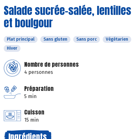
Salade sucrée-salée, lentilles
et boulgour
Plat principal
Sans gluten
Sans porc
Végétarien
Hiver
Nombre de personnes
4 personnes
Préparation
5 min
Cuisson
15 min
Ingrédients