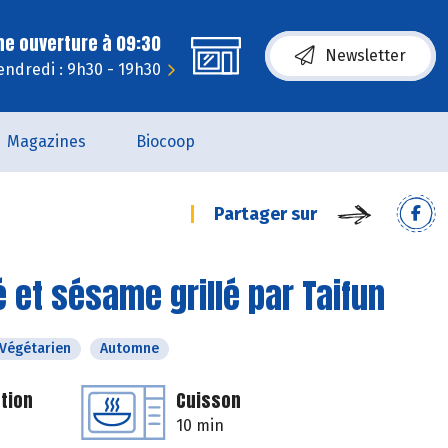
ne ouverture à 09:30
Newsletter
endredi : 9h30 - 19h30
Magazines
Biocoop
Partager sur
é et sésame grillé par Taifun
Végétarien
Automne
tion
Cuisson
10 min