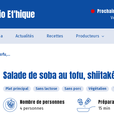
o Et'hique
Prochai
V
da
Actualités
Recettes
Producteurs
fu,...
Salade de soba au tofu, shiitak
Plat principal
Sans lactose
Sans porc
Végétalien
Nombre de personnes
Prépara
4 personnes
15 min