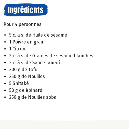
Ingrédients
Pour 4 personnes
5 c. à s. de Huile de sésame
1 Poivre en grain
1 Citron
2 c. à s. de Graines de sésame blanches
3 c. à s. de Sauce tamari
200 g de Tofu
250 g de Nouilles
5 Shitaké
50 g de épinard
250 g de Nouilles soba