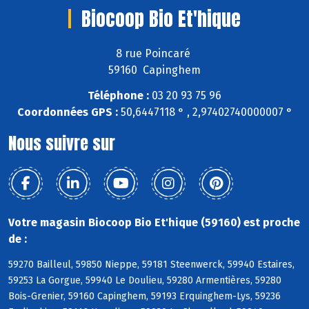
Biocoop Bio Et'hique
8 rue Poincaré
59160 Capinghem
Téléphone :
03 20 93 75 96
Coordonnées GPS :
50,6447118 ° , 2,97402740000007 °
Nous suivre sur
Votre magasin Biocoop Bio Et'hique (59160) est proche
de :
59270 Bailleul, 59850 Nieppe, 59181 Steenwerck, 59940 Estaires,
59253 La Gorgue, 59940 Le Doulieu, 59280 Armentières, 59280
Bois-Grenier, 59160 Capinghem, 59193 Erquinghem-Lys, 59236