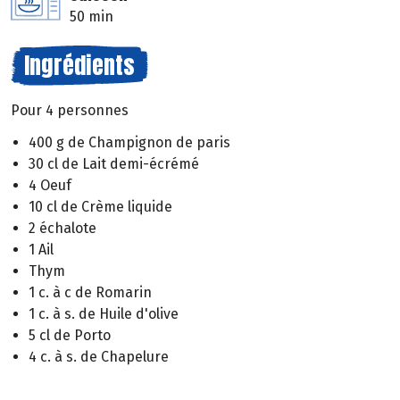
50 min
Ingrédients
Pour 4 personnes
400 g de Champignon de paris
30 cl de Lait demi-écrémé
4 Oeuf
10 cl de Crème liquide
2 échalote
1 Ail
Thym
1 c. à c de Romarin
1 c. à s. de Huile d'olive
5 cl de Porto
4 c. à s. de Chapelure