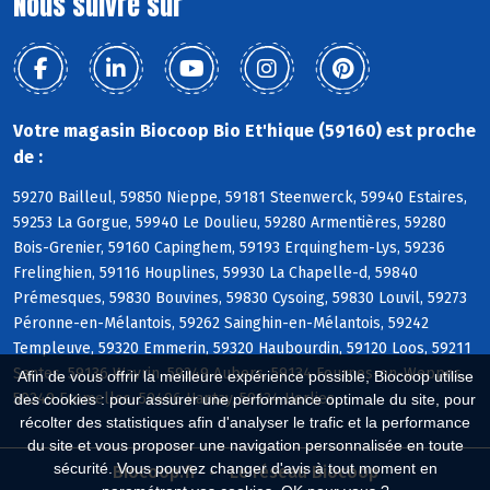
Nous suivre sur
Votre magasin Biocoop Bio Et'hique (59160) est proche
de :
59270 Bailleul, 59850 Nieppe, 59181 Steenwerck, 59940 Estaires,
59253 La Gorgue, 59940 Le Doulieu, 59280 Armentières, 59280
Bois-Grenier, 59160 Capinghem, 59193 Erquinghem-Lys, 59236
Frelinghien, 59116 Houplines, 59930 La Chapelle-d, 59840
Prémesques, 59830 Bouvines, 59830 Cysoing, 59830 Louvil, 59273
Péronne-en-Mélantois, 59262 Sainghin-en-Mélantois, 59242
Templeuve, 59320 Emmerin, 59320 Haubourdin, 59120 Loos, 59211
Santes, 59136 Wavrin, 59249 Aubers, 59134 Fournes-en-Weppes,
Afin de vous offrir la meilleure expérience possible, Biocoop utilise
59249 Fromelles, 59496 Hantay, 59134 Herlies
des cookies : pour assurer une performance optimale du site, pour
récolter des statistiques afin d'analyser le trafic et la performance
du site et vous proposer une navigation personnalisée en toute
sécurité. Vous pouvez changer d'avis à tout moment en
Biocoop.fr
Le réseau Biocoop