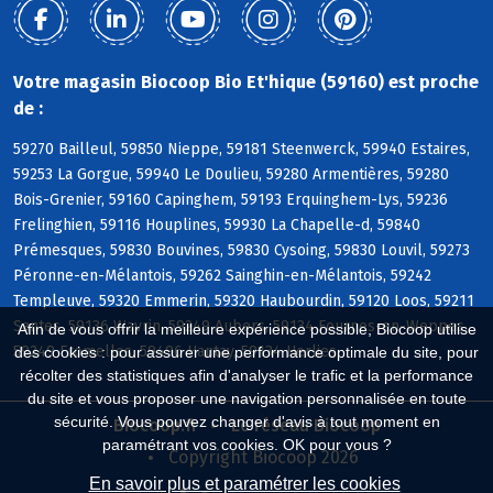
Votre magasin Biocoop Bio Et'hique (59160) est proche
de :
59270 Bailleul, 59850 Nieppe, 59181 Steenwerck, 59940 Estaires,
59253 La Gorgue, 59940 Le Doulieu, 59280 Armentières, 59280
Bois-Grenier, 59160 Capinghem, 59193 Erquinghem-Lys, 59236
Frelinghien, 59116 Houplines, 59930 La Chapelle-d, 59840
Prémesques, 59830 Bouvines, 59830 Cysoing, 59830 Louvil, 59273
Péronne-en-Mélantois, 59262 Sainghin-en-Mélantois, 59242
Templeuve, 59320 Emmerin, 59320 Haubourdin, 59120 Loos, 59211
Santes, 59136 Wavrin, 59249 Aubers, 59134 Fournes-en-Weppes,
Afin de vous offrir la meilleure expérience possible, Biocoop utilise
59249 Fromelles, 59496 Hantay, 59134 Herlies
des cookies : pour assurer une performance optimale du site, pour
récolter des statistiques afin d'analyser le trafic et la performance
du site et vous proposer une navigation personnalisée en toute
sécurité. Vous pouvez changer d'avis à tout moment en
Biocoop.fr
Le réseau Biocoop
paramétrant vos cookies. OK pour vous ?
Copyright Biocoop 2026
En savoir plus et paramétrer les cookies