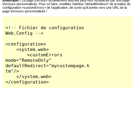
Remarques :
La page d'erreurs actuellement affichée peut être remplacée par une page
d'erreurs personnalisée. Pour ce faire, modifiez l'attribut "defaultRedirect" de la balise de
configuration <customErrors> de l'application, de sorte qu'il pointe vers une URL de la
page d'erreurs personnalisée !
<!-- Fichier de configuration 
Web.Config -->

<configuration>

    <system.web>

        <customErrors 
mode="RemoteOnly" 
defaultRedirect="mycustompage.h
tm"/>

    </system.web>

</configuration>