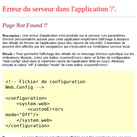
Erreur du serveur dans l'application '/'.
Page Not Found !!
Description :
Une erreur d'application s'est produite sur le serveur. Les paramètres
d'erreur personnalisés actuels pour cette application empêchent l'affichage à distance
des détails de l'erreur de l'application (pour des raisons de sécurité). Cependant, ils
peuvent être affichés par les navigateurs qui s'exécutent sur l'ordinateur serveur local.
Détails =
Pour permettre l'affichage des détails de ce message d'erreur spécifique sur les
ordinateurs distants, créez une balise <customErrors> dans un fichier de configuration
"web.config" situé dans le répertoire racine de l'application Web en cours. Attribuez
ensuite la valeur "off" à l'attribut "mode" de cette balise <customErrors>.
<!-- Fichier de configuration 
Web.Config -->

<configuration>

    <system.web>

        <customErrors 
mode="Off"/>

    </system.web>

</configuration>