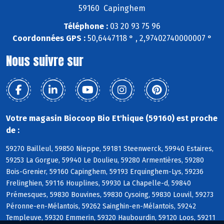
59160 Capinghem
Téléphone :
03 20 93 75 96
Coordonnées GPS :
50,6447118 ° , 2,97402740000007 °
Nous suivre sur
Votre magasin Biocoop Bio Et'hique (59160) est proche
de :
59270 Bailleul, 59850 Nieppe, 59181 Steenwerck, 59940 Estaires,
59253 La Gorgue, 59940 Le Doulieu, 59280 Armentières, 59280
Bois-Grenier, 59160 Capinghem, 59193 Erquinghem-Lys, 59236
Frelinghien, 59116 Houplines, 59930 La Chapelle-d, 59840
Prémesques, 59830 Bouvines, 59830 Cysoing, 59830 Louvil, 59273
Péronne-en-Mélantois, 59262 Sainghin-en-Mélantois, 59242
Templeuve, 59320 Emmerin, 59320 Haubourdin, 59120 Loos, 59211