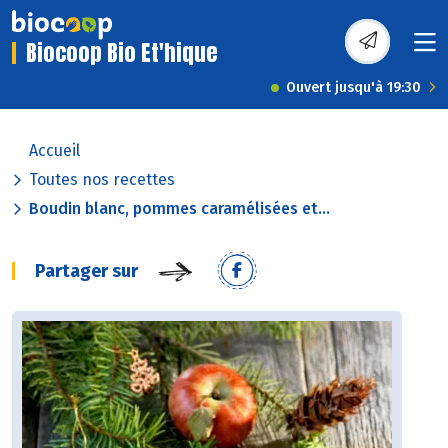
Biocoop Bio Et'hique
Ouvert jusqu'à 19:30
Accueil
Toutes nos recettes
Boudin blanc, pommes caramélisées et...
Partager sur