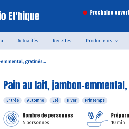
o Et'hique
Prochaine ouvert
da
Actualités
Recettes
Producteurs
-emmental, gratinés...
Pain au lait, jambon-emmental, 
Entrée
Automne
Eté
Hiver
Printemps
Nombre de personnes
Prépara
4 personnes
10 min