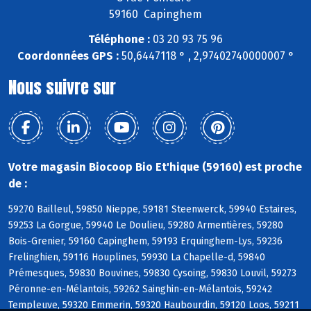
59160 Capinghem
Téléphone :
03 20 93 75 96
Coordonnées GPS :
50,6447118 ° , 2,97402740000007 °
Nous suivre sur
Votre magasin Biocoop Bio Et'hique (59160) est proche
de :
59270 Bailleul, 59850 Nieppe, 59181 Steenwerck, 59940 Estaires,
59253 La Gorgue, 59940 Le Doulieu, 59280 Armentières, 59280
Bois-Grenier, 59160 Capinghem, 59193 Erquinghem-Lys, 59236
Frelinghien, 59116 Houplines, 59930 La Chapelle-d, 59840
Prémesques, 59830 Bouvines, 59830 Cysoing, 59830 Louvil, 59273
Péronne-en-Mélantois, 59262 Sainghin-en-Mélantois, 59242
Templeuve, 59320 Emmerin, 59320 Haubourdin, 59120 Loos, 59211