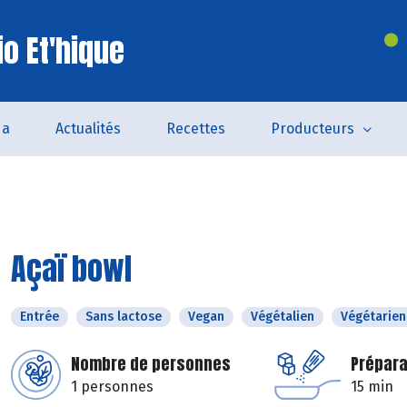
o Et'hique
da
Actualités
Recettes
Producteurs
Açaï bowl
Entrée
Sans lactose
Vegan
Végétalien
Végétarien
Nombre de personnes
Prépara
1 personnes
15 min