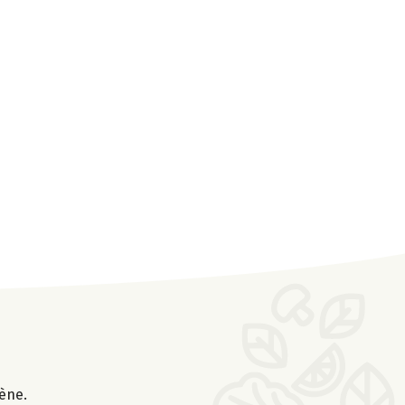
gène.