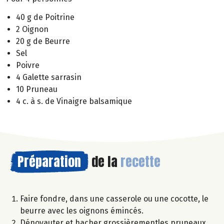
40 g de Poitrine
2 Oignon
20 g de Beurre
Sel
Poivre
4 Galette sarrasin
10 Pruneau
4 c. à s. de Vinaigre balsamique
Préparation
de la
recette
Faire fondre, dans une casserole ou une cocotte, le
beurre avec les oignons émincés.
Dénoyauter et hacher grossièrementles pruneaux.