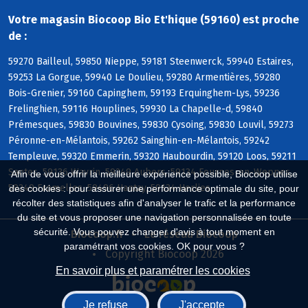
Votre magasin Biocoop Bio Et'hique (59160) est proche
de :
59270 Bailleul, 59850 Nieppe, 59181 Steenwerck, 59940 Estaires,
59253 La Gorgue, 59940 Le Doulieu, 59280 Armentières, 59280
Bois-Grenier, 59160 Capinghem, 59193 Erquinghem-Lys, 59236
Frelinghien, 59116 Houplines, 59930 La Chapelle-d, 59840
Prémesques, 59830 Bouvines, 59830 Cysoing, 59830 Louvil, 59273
Péronne-en-Mélantois, 59262 Sainghin-en-Mélantois, 59242
Templeuve, 59320 Emmerin, 59320 Haubourdin, 59120 Loos, 59211
Santes, 59136 Wavrin, 59249 Aubers, 59134 Fournes-en-Weppes,
Afin de vous offrir la meilleure expérience possible, Biocoop utilise
59249 Fromelles, 59496 Hantay, 59134 Herlies
des cookies : pour assurer une performance optimale du site, pour
récolter des statistiques afin d'analyser le trafic et la performance
du site et vous proposer une navigation personnalisée en toute
sécurité. Vous pouvez changer d'avis à tout moment en
Biocoop.fr
Le réseau Biocoop
paramétrant vos cookies. OK pour vous ?
Copyright Biocoop 2026
En savoir plus et paramétrer les cookies
Je refuse
J'accepte