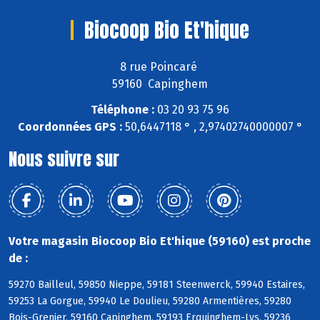
Biocoop Bio Et'hique
8 rue Poincaré
59160 Capinghem
Téléphone :
03 20 93 75 96
Coordonnées GPS :
50,6447118 ° , 2,97402740000007 °
Nous suivre sur
Votre magasin Biocoop Bio Et'hique (59160) est proche
de :
59270 Bailleul, 59850 Nieppe, 59181 Steenwerck, 59940 Estaires,
59253 La Gorgue, 59940 Le Doulieu, 59280 Armentières, 59280
Bois-Grenier, 59160 Capinghem, 59193 Erquinghem-Lys, 59236