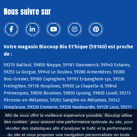
Nous suivre sur
Votre magasin Biocoop Bio Et'hique (59160) est proche
de :
59270 Bailleul, 59850 Nieppe, 59181 Steenwerck, 59940 Estaires,
59253 La Gorgue, 59940 Le Doulieu, 59280 Armentières, 59280
Bois-Grenier, 59160 Capinghem, 59193 Erquinghem-Lys, 59236
Frelinghien, 59116 Houplines, 59930 La Chapelle-d, 59840
Prémesques, 59830 Bouvines, 59830 Cysoing, 59830 Louvil, 59273
Péronne-en-Mélantois, 59262 Sainghin-en-Mélantois, 59242
Templeuve, 59320 Emmerin, 59320 Haubourdin, 59120 Loos, 59211
Santes, 59136 Wavrin, 59249 Aubers, 59134 Fournes-en-Weppes,
Afin de vous offrir la meilleure expérience possible, Biocoop utilise
59249 Fromelles, 59496 Hantay, 59134 Herlies
des cookies : pour assurer une performance optimale du site, pour
récolter des statistiques afin d'analyser le trafic et la performance
du site et vous proposer une navigation personnalisée en toute