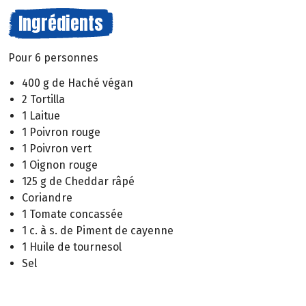
Ingrédients
Pour 6 personnes
400 g de Haché végan
2 Tortilla
1 Laitue
1 Poivron rouge
1 Poivron vert
1 Oignon rouge
125 g de Cheddar râpé
Coriandre
1 Tomate concassée
1 c. à s. de Piment de cayenne
1 Huile de tournesol
Sel