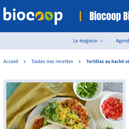
Biocoop Bi
Le magasin
Agen
Accueil
Toutes nos recettes
Tortillas au haché vé