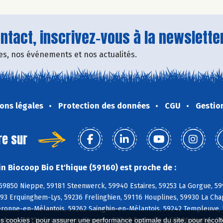
tact, inscrivez-vous à la newsletter
fres, nos événements et nos actualités.
ons légales
Protection des données
CGU
Gestio
re sur
n Biocoop Bio Et'hique (59160) est proche de :
 59850 Nieppe, 59181 Steenwerck, 59940 Estaires, 59253 La Gorgue, 59
93 Erquinghem-Lys, 59236 Frelinghien, 59116 Houplines, 59930 La Cha
Péronne-en-Mélantois, 59262 Sainghin-en-Mélantois, 59242 Templeuve,
Aubers, 59134 Fournes-en-Weppes, 59249 Fromelles, 59496 Hantay, 59
es cookies : pour assurer une performance optimale du site, pour récolter