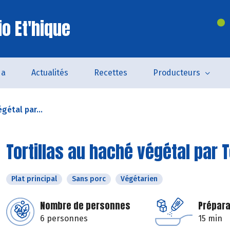
o Et'hique
da
Actualités
Recettes
Producteurs
gétal par...
Tortillas au haché végétal par 
Plat principal
Sans porc
Végétarien
Nombre de personnes
Prépara
6 personnes
15 min