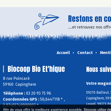
Restons en con
....et retrouvez nos of
Accueil
Contact
Menti
Biocoop Bio Et'hique
Nous suiv
8 rue Poincaré
Votre magasi
59160 Capinghem
59270 Bailleul,
Téléphone :
03 20 93 75 96
Capinghem, 591
Coordonnées GPS :
50,6447118 ° ,
Louvil, 59273 
2,97402740000007 °
Wavrin, 59249 
Afin de vous offrir la meilleure expérience possible, Biocoop utilise d