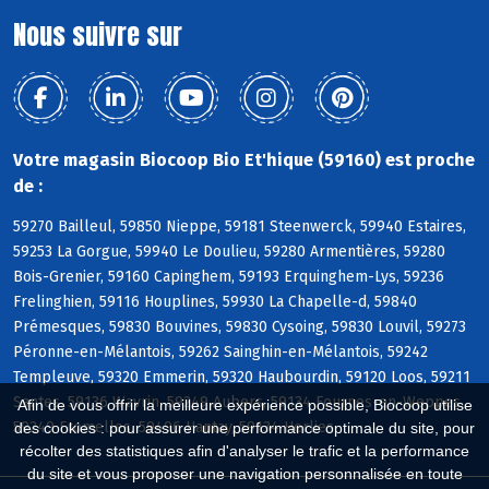
Nous suivre sur
Votre magasin Biocoop Bio Et'hique (59160) est proche
de :
59270 Bailleul, 59850 Nieppe, 59181 Steenwerck, 59940 Estaires,
59253 La Gorgue, 59940 Le Doulieu, 59280 Armentières, 59280
Bois-Grenier, 59160 Capinghem, 59193 Erquinghem-Lys, 59236
Frelinghien, 59116 Houplines, 59930 La Chapelle-d, 59840
Prémesques, 59830 Bouvines, 59830 Cysoing, 59830 Louvil, 59273
Péronne-en-Mélantois, 59262 Sainghin-en-Mélantois, 59242
Templeuve, 59320 Emmerin, 59320 Haubourdin, 59120 Loos, 59211
Santes, 59136 Wavrin, 59249 Aubers, 59134 Fournes-en-Weppes,
Afin de vous offrir la meilleure expérience possible, Biocoop utilise
59249 Fromelles, 59496 Hantay, 59134 Herlies
des cookies : pour assurer une performance optimale du site, pour
récolter des statistiques afin d'analyser le trafic et la performance
du site et vous proposer une navigation personnalisée en toute