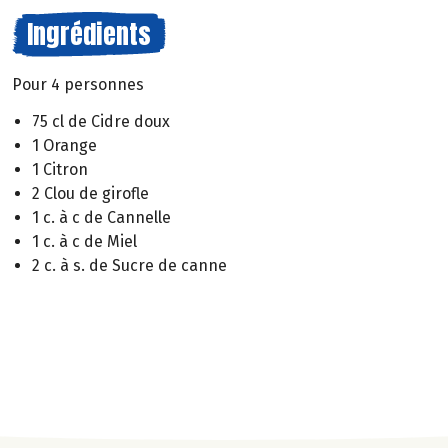
Ingrédients
Pour 4 personnes
75 cl de Cidre doux
1 Orange
1 Citron
2 Clou de girofle
1 c. à c de Cannelle
1 c. à c de Miel
2 c. à s. de Sucre de canne