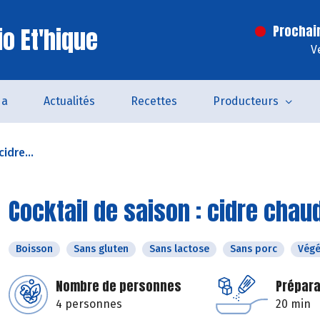
o Et'hique
Prochai
V
da
Actualités
Recettes
Producteurs
idre...
Cocktail de saison : cidre chau
Boisson
Sans gluten
Sans lactose
Sans porc
Végé
Nombre de personnes
Prépara
4 personnes
20 min