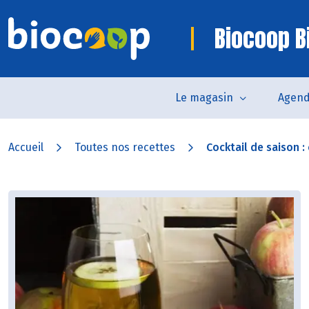
Biocoop Bi
Le magasin
Agen
Accueil
Toutes nos recettes
Cocktail de saison : c