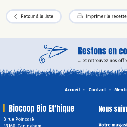
Retour à la liste
Imprimer la recette
Restons en con
....et retrouvez nos of
Accueil
Contact
Menti
Biocoop Bio Et'hique
Nous suiv
8 rue Poincaré
Votre magasi
59160 Capinghem