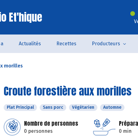
o Et'hique
V
da
Actualités
Recettes
Producteurs
x morilles
Croute forestière aux morilles
Plat Principal
Sans porc
Végétarien
Automne
Nombre de personnes
Prépara
0 personnes
0 min