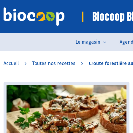
Biocoop Bi
Le magasin
Agen
Accueil
Toutes nos recettes
Croute forestière au