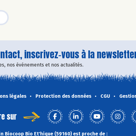
tact, inscrivez-vous à la newsletter
fres, nos événements et nos actualités.
ons légales
Protection des données
CGU
Gestio
re sur
n Biocoop Bio Et'hique (59160) est proche de :