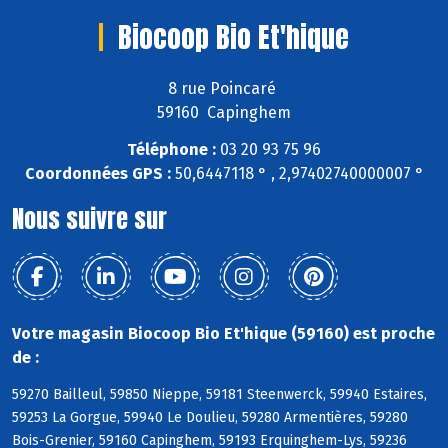
Biocoop Bio Et'hique
8 rue Poincaré
59160 Capinghem
Téléphone :
03 20 93 75 96
Coordonnées GPS :
50,6447118 ° , 2,97402740000007 °
Nous suivre sur
Votre magasin Biocoop Bio Et'hique (59160) est proche
de :
59270 Bailleul, 59850 Nieppe, 59181 Steenwerck, 59940 Estaires,
59253 La Gorgue, 59940 Le Doulieu, 59280 Armentières, 59280
Bois-Grenier, 59160 Capinghem, 59193 Erquinghem-Lys, 59236